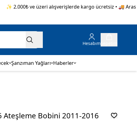
✨ 2.000₺ ve üzeri alışverişlerde kargo ücretsiz • 🚚 Aras Kar
Hesabım
Sepetim
ecek
Şanzıman Yağları
Haberler
.6 Ateşleme Bobini 2011-2016