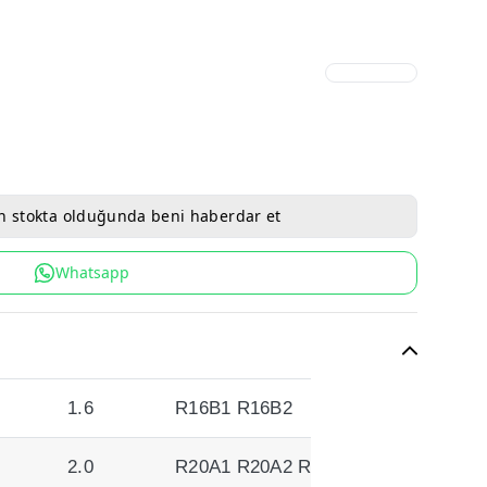
n stokta olduğunda beni haberdar et
Whatsapp
1.6
R16B1 R16B2
2.0
R20A1 R20A2 R20A6 R20A9