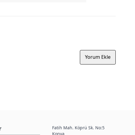
Yorum Ekle
Fatih Mah. Köprü Sk. No:5
r
Konya