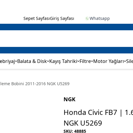
Sepet Sayfası
Giriş Sayfası
Whatsapp
ebriyaj
Balata & Disk
Kayış Tahriki
Filtre
Motor Yağları
Sil
eşleme Bobini 2011-2016 NGK U5269
NGK
Honda Civic FB7 | 1
NGK U5269
SKU
:
48885