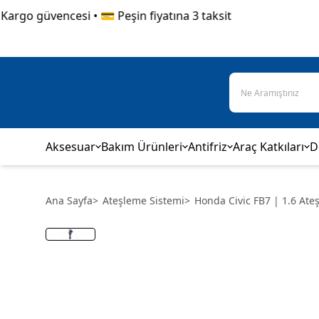
go güvencesi • 💳 Peşin fiyatına 3 taksit
Aksesuar
Bakım Ürünleri
Antifriz
Araç Katkıları
D
Ana Sayfa
>
Ateşleme Sistemi
>
Honda Civic FB7 | 1.6 At