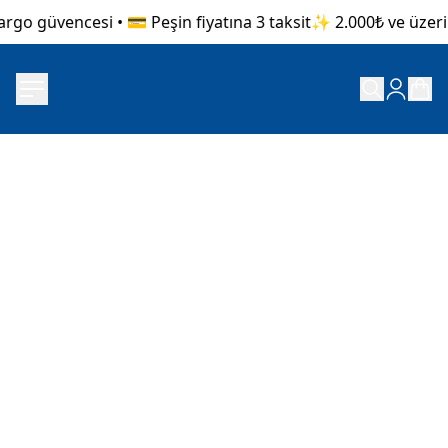
rgo güvencesi • 💳 Peşin fiyatına 3 taksit
✨ 2.000₺ ve üzeri a