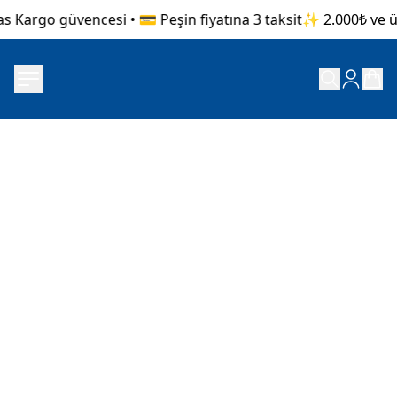
s Kargo güvencesi • 💳 Peşin fiyatına 3 taksit
✨ 2.000₺ ve üze