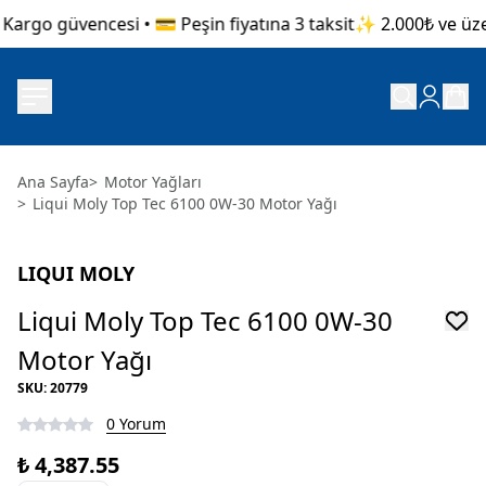
Kargo güvencesi • 💳 Peşin fiyatına 3 taksit
✨ 2.000₺ ve üzeri
Ana Sayfa
>
Motor Yağları
>
Liqui Moly Top Tec 6100 0W-30 Motor Yağı
LIQUI MOLY
Liqui Moly Top Tec 6100 0W-30
Motor Yağı
SKU
:
20779
0 Yorum
₺ 4,387.55