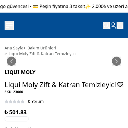
o güvencesi • 💳 Peşin fiyatına 3 taksit
✨ 2.000₺ ve üzeri alı
Ana Sayfa
>
Bakım Ürünleri
>
Liqui Moly Zift & Katran Temizleyici
LIQUI MOLY
Liqui Moly Zift & Katran Temizleyici
SKU
:
23060
0 Yorum
₺ 501.83