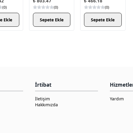
42
₺ 803.47
₺ 466.18
(
0
)
(
0
)
(
0
)
e Ekle
Sepete Ekle
Sepete Ekle
İrtibat
Hizmetle
İletişim
Yardım
Hakkımızda