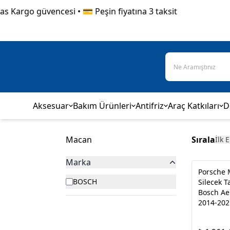
 Kargo güvencesi • 💳 Peşin fiyatına 3 taksit
Aksesuar
Bakım Ürünleri
Antifriz
Araç Katkıları
D
Macan
Sırala
İlk 
Marka
Porsche
BOSCH
Silecek T
Bosch Ae
2014-202