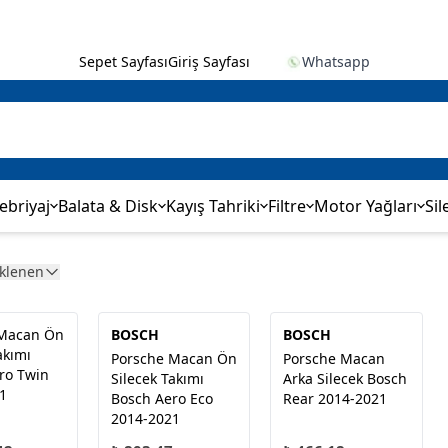
Sepet Sayfası
Giriş Sayfası
Whatsapp
ebriyaj
Balata & Disk
Kayış Tahriki
Filtre
Motor Yağları
Sil
Eklenen
 Macan Ön
BOSCH
BOSCH
akımı
Porsche Macan Ön
Porsche Macan
ro Twin
Silecek Takımı
Arka Silecek Bosch
1
Bosch Aero Eco
Rear 2014-2021
2014-2021