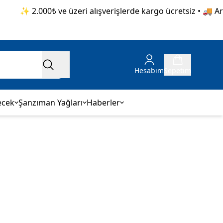
✨ 2.000₺ ve üzeri alışverişlerde kargo ücretsiz • 🚚 Aras
Hesabım
Sepetim
ecek
Şanzıman Yağları
Haberler