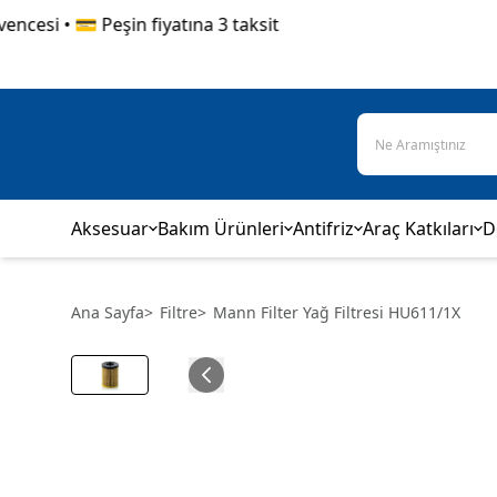
si • 💳 Peşin fiyatına 3 taksit
Aksesuar
Bakım Ürünleri
Antifriz
Araç Katkıları
D
Ana Sayfa
>
Filtre
>
Mann Filter Yağ Filtresi HU611/1X