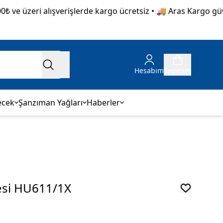
e üzeri alışverişlerde kargo ücretsiz • 🚚 Aras Kargo güvence
Hesabım
Sepetim
ecek
Şanzıman Yağları
Haberler
resi HU611/1X