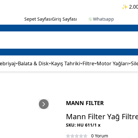
✨ 2.000₺ v
Sepet Sayfası
Giriş Sayfası
Whatsapp
ebriyaj
Balata & Disk
Kayış Tahriki
Filtre
Motor Yağları
Sil
MANN FILTER
Mann Filter Yağ Filt
SKU
:
HU 611/1 x
0 Yorum