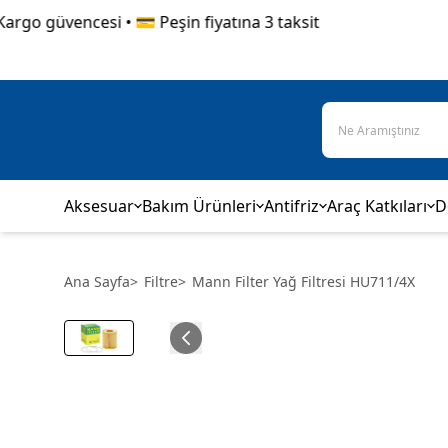
o güvencesi • 💳 Peşin fiyatına 3 taksit
Aksesuar
Bakım Ürünleri
Antifriz
Araç Katkıları
D
Ana Sayfa
>
Filtre
>
Mann Filter Yağ Filtresi HU711/4X