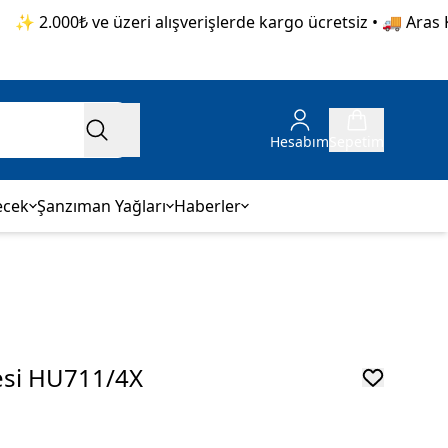
 2.000₺ ve üzeri alışverişlerde kargo ücretsiz • 🚚 Aras Karg
Hesabım
Sepetim
ecek
Şanzıman Yağları
Haberler
resi HU711/4X