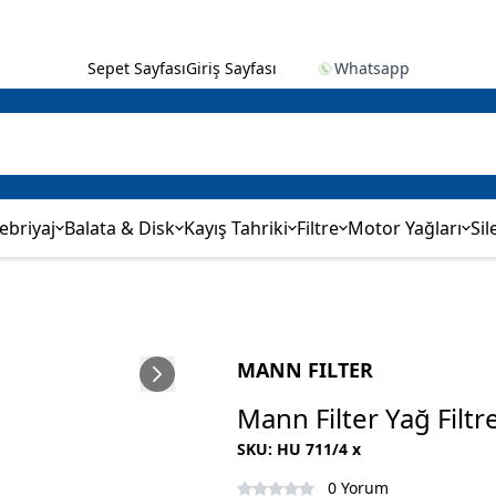
✨
Sepet Sayfası
Giriş Sayfası
Whatsapp
ebriyaj
Balata & Disk
Kayış Tahriki
Filtre
Motor Yağları
Sil
MANN FILTER
Mann Filter Yağ Filt
SKU
:
HU 711/4 x
0 Yorum