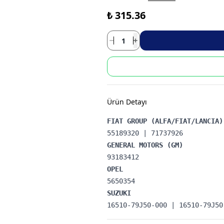
₺ 315.36
Ürün Detayı
16510-79J50-000 | 16510-79J50