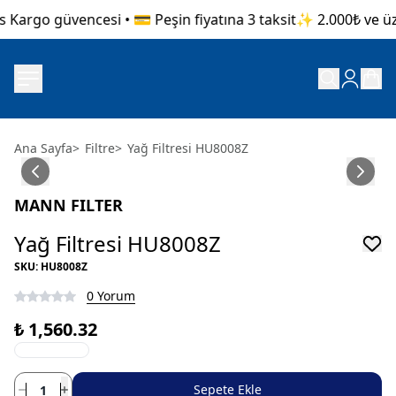
 Kargo güvencesi • 💳 Peşin fiyatına 3 taksit
✨ 2.000₺ ve üzer
Ana Sayfa
>
Filtre
>
Yağ Filtresi HU8008Z
MANN FILTER
Yağ Filtresi HU8008Z
SKU
:
HU8008Z
0 Yorum
₺ 1,560.32
Sepete Ekle