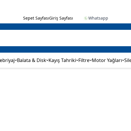
Sepet Sayfası
Giriş Sayfası
Whatsapp
ebriyaj
Balata & Disk
Kayış Tahriki
Filtre
Motor Yağları
Sil