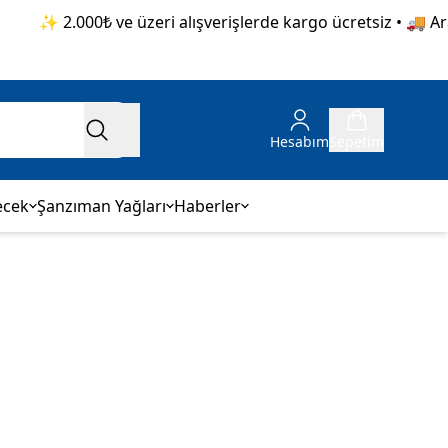
✨ 2.000₺ ve üzeri alışverişlerde kargo ücretsiz • 🚚 Aras
Hesabım
Sepetim
ecek
Şanzıman Yağları
Haberler