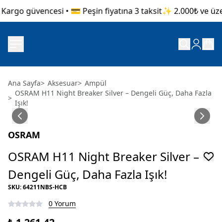
argo güvencesi • 💳 Peşin fiyatına 3 taksit
✨ 2.000₺ ve üzeri
Ana Sayfa
>
Aksesuar
>
Ampül
OSRAM H11 Night Breaker Silver – Dengeli Güç, Daha Fazla
>
Işık!
OSRAM
OSRAM H11 Night Breaker Silver –
Dengeli Güç, Daha Fazla Işık!
SKU
:
64211NBS-HCB
0 Yorum