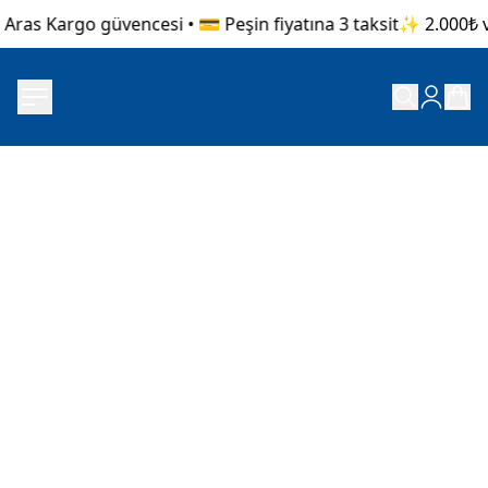
 Aras Kargo güvencesi • 💳 Peşin fiyatına 3 taksit
✨ 2.000₺ ve