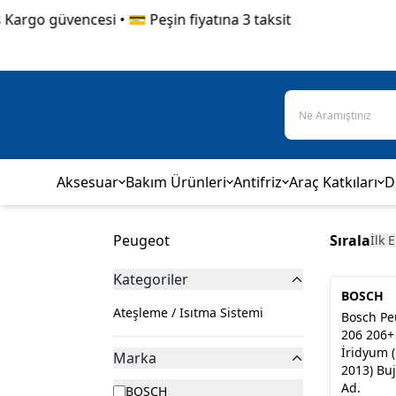
argo güvencesi • 💳 Peşin fiyatına 3 taksit
Aksesuar
Bakım Ürünleri
Antifriz
Araç Katkıları
D
Peugeot
Sırala
İlk 
Kategoriler
BOSCH
Ateşleme / Isıtma Sistemi
Bosch Pe
206 206+ 
İridyum 
Marka
2013) Buj
Ad.
BOSCH