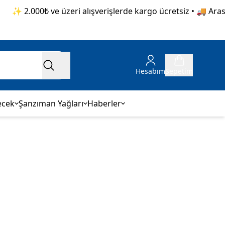
✨ 2.000₺ ve üzeri alışverişlerde kargo ücretsiz • 🚚 Aras K
Hesabım
Sepetim
ecek
Şanzıman Yağları
Haberler