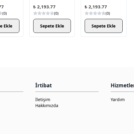
77
₺ 2,193.77
₺ 2,193.77
(
0
)
(
0
)
(
0
)
e Ekle
Sepete Ekle
Sepete Ekle
İrtibat
Hizmetle
İletişim
Yardım
Hakkımızda