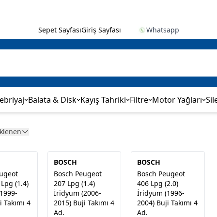
Sepet Sayfası
Giriş Sayfası
Whatsapp
ebriyaj
Balata & Disk
Kayış Tahriki
Filtre
Motor Yağları
Sil
Eklenen
BOSCH
BOSCH
ugeot
Bosch Peugeot
Bosch Peugeot
Lpg (1.4)
207 Lpg (1.4)
406 Lpg (2.0)
(1999-
İridyum (2006-
İridyum (1996-
i Takımı 4
2015) Buji Takımı 4
2004) Buji Takımı 4
Ad.
Ad.