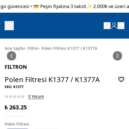
o güvencesi • 💳 Peşin fiyatına 3 taksit
✨ 2.000₺ ve üzeri alı
Ana Sayfa
>
Filtre
>
Polen Filtresi K1377 / K1377A
FILTRON
Polen Filtresi K1377 / K1377A
SKU
:
K1377
0 Yorum
₺ 263.25
Polen Filtresi