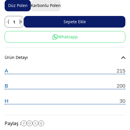
Düz Polen
Karbonlu Polen
Sepete Ekle
Whatsapp
Ürün Detayı
A
215
B
200
H
30
Paylaş
: