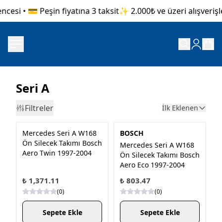
esi • 💳 Peşin fiyatına 3 taksit
✨ 2.000₺ ve üzeri alışverişle
Seri A
Filtreler
İlk Eklenen
Mercedes Seri A W168
BOSCH
Ön Silecek Takımı Bosch
Mercedes Seri A W168
Aero Twin 1997-2004
Ön Silecek Takımı Bosch
Aero Eco 1997-2004
₺ 1,371.11
₺ 803.47
(
0
)
(
0
)
Sepete Ekle
Sepete Ekle