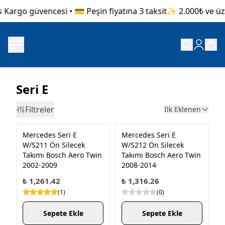
 Kargo güvencesi • 💳 Peşin fiyatına 3 taksit
✨ 2.000₺ ve üzer
Seri E
Filtreler
İlk Eklenen
Mercedes Seri E
Mercedes Seri E
W/S211 Ön Silecek
W/S212 Ön Silecek
Takımı Bosch Aero Twin
Takımı Bosch Aero Twin
2002-2009
2008-2014
₺ 1,261.42
₺ 1,316.26
(
1
)
(
0
)
Sepete Ekle
Sepete Ekle