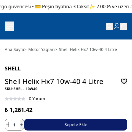
go güvencesi • 💳 Peşin fiyatına 3 taksit
✨ 2.000₺ ve üzeri al
Ana Sayfa
>
Motor Yağları
>
Shell Helix Hx7 10w-40 4 Litre
SHELL
Shell Helix Hx7 10w-40 4 Litre
SKU
:
SHELL-10W40
0 Yorum
₺ 1,261.42
Sepete Ekle