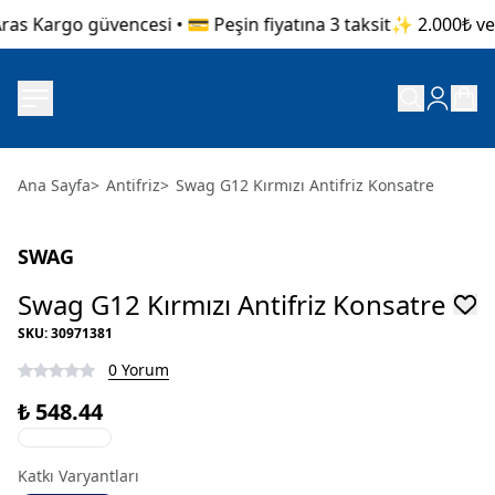
as Kargo güvencesi • 💳 Peşin fiyatına 3 taksit
✨ 2.000₺ ve ü
Ana Sayfa
>
Antifriz
>
Swag G12 Kırmızı Antifriz Konsatre
SWAG
Swag G12 Kırmızı Antifriz Konsatre
SKU
:
30971381
0 Yorum
₺ 548.44
Katkı Varyantları