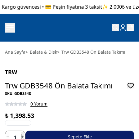
Kargo güvencesi • 💳 Peşin fiyatına 3 taksit
✨ 2.000₺ ve üzer
Ana Sayfa
>
Balata & Disk
>
Trw GDB3548 Ön Balata Takımı
TRW
Trw GDB3548 Ön Balata Takımı
SKU
:
GDB3548
0 Yorum
₺ 1,398.53
Sepete Ekle