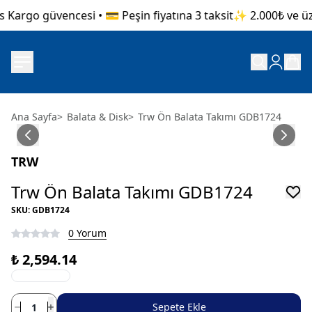
 Kargo güvencesi • 💳 Peşin fiyatına 3 taksit
✨ 2.000₺ ve üzer
Ana Sayfa
>
Balata & Disk
>
Trw Ön Balata Takımı GDB1724
TRW
Trw Ön Balata Takımı GDB1724
SKU
:
GDB1724
0 Yorum
₺ 2,594.14
Sepete Ekle