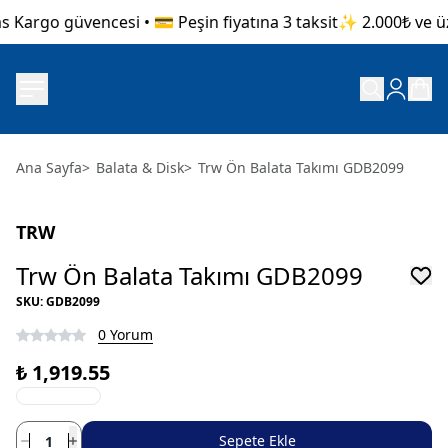
s Kargo güvencesi • 💳 Peşin fiyatına 3 taksit
✨ 2.000₺ ve üze
Ana Sayfa
>
Balata & Disk
>
Trw Ön Balata Takımı GDB2099
TRW
Trw Ön Balata Takımı GDB2099
SKU
:
GDB2099
0 Yorum
₺ 1,919.55
Sepete Ekle