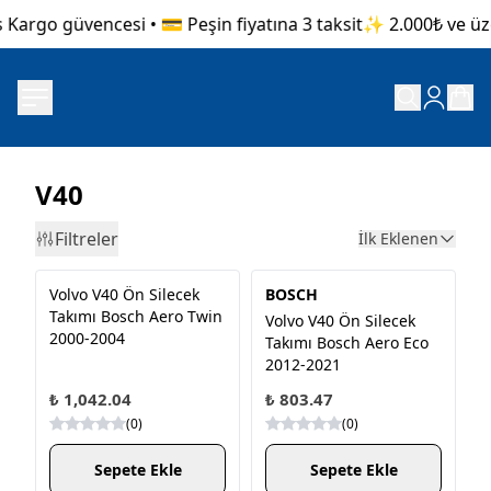
Kargo güvencesi • 💳 Peşin fiyatına 3 taksit
✨ 2.000₺ ve üzeri
V40
Filtreler
İlk Eklenen
Volvo V40 Ön Silecek
BOSCH
Takımı Bosch Aero Twin
Volvo V40 Ön Silecek
2000-2004
Takımı Bosch Aero Eco
2012-2021
₺ 1,042.04
₺ 803.47
(
0
)
(
0
)
Sepete Ekle
Sepete Ekle