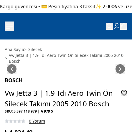
argo güvencesi • 💳 Peşin fiyatına 3 taksit
✨ 2.000₺ ve üzeri
Ana Sayfa
>
Silecek
Vw Jetta 3 | 1.9 Tdı Aero Twin Ön Silecek Takımı 2005 2010
>
Bosch
BOSCH
Vw Jetta 3 | 1.9 Tdı Aero Twin Ön
Silecek Takımı 2005 2010 Bosch
SKU
:
3 397 118 979 | A 979 S
0 Yorum