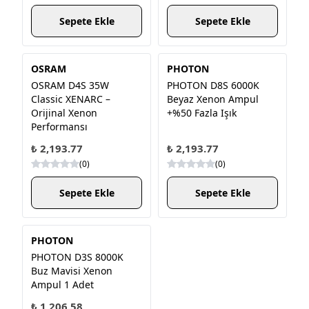
Sepete Ekle
Sepete Ekle
OSRAM
PHOTON
OSRAM D4S 35W
PHOTON D8S 6000K
Classic XENARC –
Beyaz Xenon Ampul
Orijinal Xenon
+%50 Fazla Işık
Performansı
₺ 2,193.77
₺ 2,193.77
(
0
)
(
0
)
Sepete Ekle
Sepete Ekle
PHOTON
PHOTON D3S 8000K
Buz Mavisi Xenon
Ampul 1 Adet
₺ 1,206.58