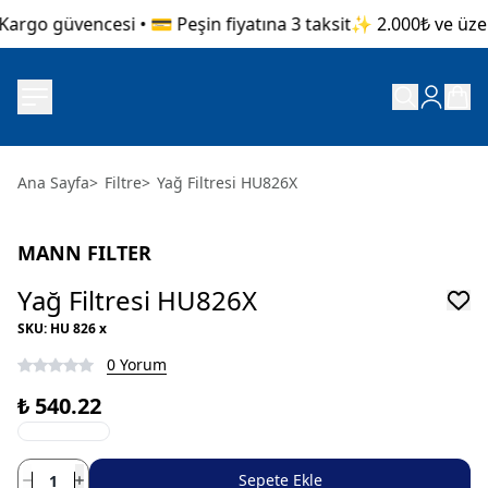
argo güvencesi • 💳 Peşin fiyatına 3 taksit
✨ 2.000₺ ve üzeri 
Ana Sayfa
>
Filtre
>
Yağ Filtresi HU826X
MANN FILTER
Yağ Filtresi HU826X
SKU
:
HU 826 x
0 Yorum
₺ 540.22
Sepete Ekle