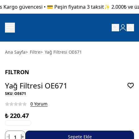
 Kargo güvencesi • 💳 Peşin fiyatına 3 taksit
✨ 2.000₺ ve üzer
Ana Sayfa
>
Filtre
>
Yağ Filtresi OE671
FILTRON
Yağ Filtresi OE671
SKU
:
OE671
0 Yorum
₺ 220.47
Sepete Ekle