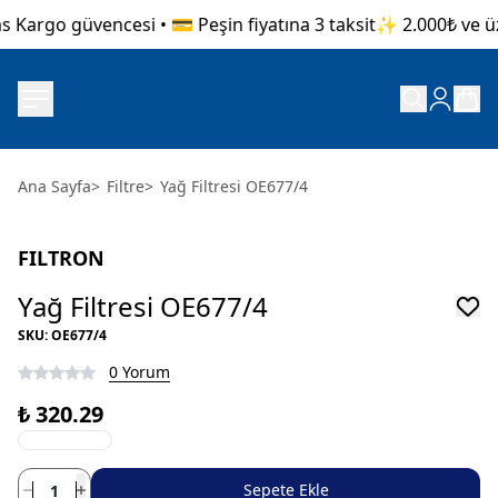
 Kargo güvencesi • 💳 Peşin fiyatına 3 taksit
✨ 2.000₺ ve üze
Ana Sayfa
>
Filtre
>
Yağ Filtresi OE677/4
FILTRON
Yağ Filtresi OE677/4
SKU
:
OE677/4
0 Yorum
₺ 320.29
Sepete Ekle