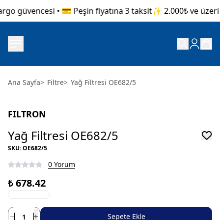
go güvencesi • 💳 Peşin fiyatına 3 taksit
✨ 2.000₺ ve üzeri a
Ana Sayfa
>
Filtre
>
Yağ Filtresi OE682/5
FILTRON
Yağ Filtresi OE682/5
SKU
:
OE682/5
0 Yorum
₺ 678.42
Sepete Ekle