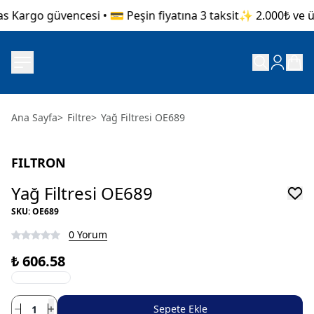
s Kargo güvencesi • 💳 Peşin fiyatına 3 taksit
✨ 2.000₺ ve üze
Ana Sayfa
>
Filtre
>
Yağ Filtresi OE689
FILTRON
Yağ Filtresi OE689
SKU
:
OE689
0 Yorum
₺ 606.58
Sepete Ekle