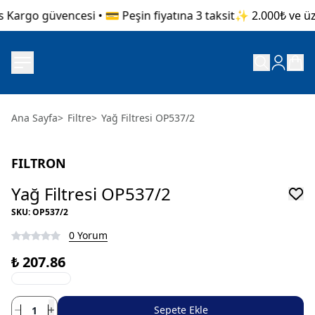
 Kargo güvencesi • 💳 Peşin fiyatına 3 taksit
✨ 2.000₺ ve üzer
Ana Sayfa
>
Filtre
>
Yağ Filtresi OP537/2
FILTRON
Yağ Filtresi OP537/2
SKU
:
OP537/2
0 Yorum
₺ 207.86
Sepete Ekle