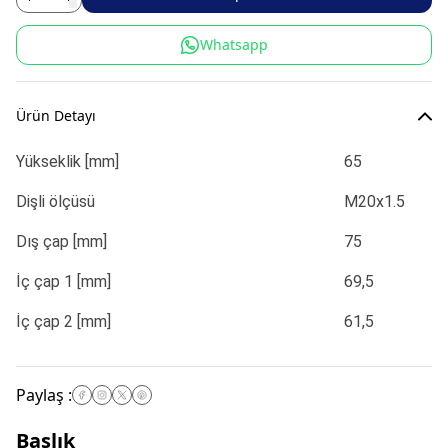
Whatsapp
Ürün Detayı
Yükseklik [mm]
65
Dişli ölçüsü
M20x1.5
Dış çap [mm]
75
İç çap 1 [mm]
69,5
İç çap 2 [mm]
61,5
Paylaş
:
Başlık