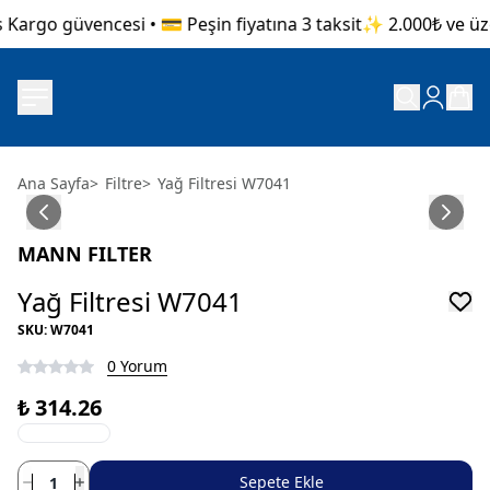
Kargo güvencesi • 💳 Peşin fiyatına 3 taksit
✨ 2.000₺ ve üzer
Ana Sayfa
>
Filtre
>
Yağ Filtresi W7041
MANN FILTER
Yağ Filtresi W7041
SKU
:
W7041
0 Yorum
₺ 314.26
Sepete Ekle