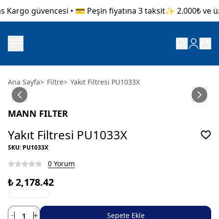
s Kargo güvencesi • 💳 Peşin fiyatına 3 taksit
✨ 2.000₺ ve üze
Ana Sayfa
>
Filtre
>
Yakıt Filtresi PU1033X
MANN FILTER
Yakıt Filtresi PU1033X
SKU
:
PU1033X
0 Yorum
₺ 2,178.42
Sepete Ekle