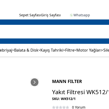
✨
Sepet Sayfası
Giriş Sayfası
Whatsapp
ebriyaj
Balata & Disk
Kayış Tahriki
Filtre
Motor Yağları
Sil
MANN FILTER
Yakıt Filtresi WK512/
SKU
:
WK512/1
0 Yorum