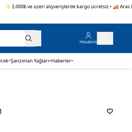
 2.000₺ ve üzeri alışverişlerde kargo ücretsiz • 🚚 Aras Kar
Hesabım
Sepetim
ecek
Şanzıman Yağları
Haberler
1