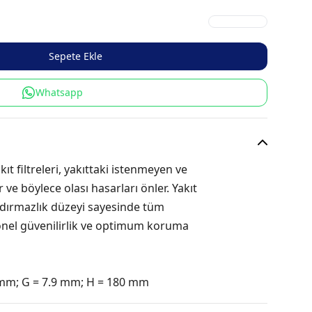
Sepete Ekle
Whatsapp
t filtreleri, yakıttaki istenmeyen ve
er ve böylece olası hasarları önler. Yakıt
ızdırmazlık düzeyi sayesinde tüm
onel güvenilirlik ve optimum koruma
 mm; G = 7.9 mm; H = 180 mm