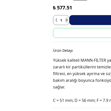
₺ 577.51
Ürün Detayı
Yüksek kaliteli MANN-FILTER yakı
zararlı kir partiküllerini temizl
filtresi, en yüksek ayırma ve s
bakım aralığı boyunca fonksiy
sağlar.
C = 51 mm; D = 56 mm; F = 7.9