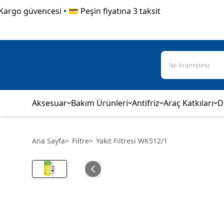
go güvencesi • 💳 Peşin fiyatına 3 taksit
Aksesuar
Bakım Ürünleri
Antifriz
Araç Katkıları
D
Ana Sayfa
>
Filtre
>
Yakıt Filtresi WK512/1