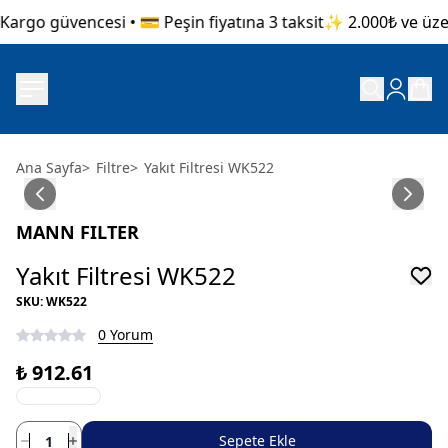
argo güvencesi • 💳 Peşin fiyatına 3 taksit
✨ 2.000₺ ve üzeri
Ana Sayfa
>
Filtre
>
Yakıt Filtresi WK522
MANN FILTER
Yakıt Filtresi WK522
SKU
:
WK522
0 Yorum
₺ 912.61
Sepete Ekle