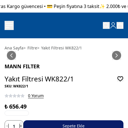
as Kargo güvencesi • 💳 Peşin fiyatına 3 taksit
✨ 2.000₺ ve üz
Ana Sayfa
>
Filtre
>
Yakıt Filtresi WK822/1
MANN FILTER
Yakıt Filtresi WK822/1
SKU
:
WK822/1
0 Yorum
₺ 656.49
Sepete Ekle