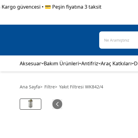
rgo güvencesi • 💳 Peşin fiyatına 3 taksit
Aksesuar
Bakım Ürünleri
Antifriz
Araç Katkıları
D
Ana Sayfa
>
Filtre
>
Yakıt Filtresi WK842/4