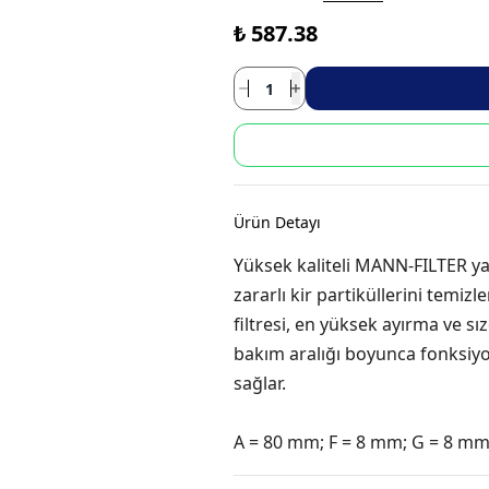
₺ 587.38
Ürün Detayı
Yüksek kaliteli MANN-FILTER yakı
zararlı kir partiküllerini temizl
filtresi, en yüksek ayırma ve s
bakım aralığı boyunca fonksiy
sağlar.
A = 80 mm; F = 8 mm; G = 8 m