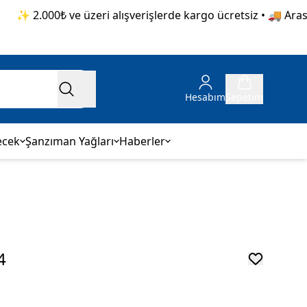
✨ 2.000₺ ve üzeri alışverişlerde kargo ücretsiz • 🚚 Aras Ka
Hesabım
Sepetim
ecek
Şanzıman Yağları
Haberler
4