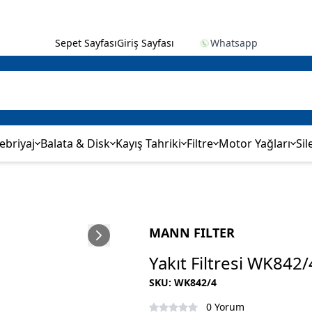
Sepet Sayfası
Giriş Sayfası
Whatsapp
ebriyaj
Balata & Disk
Kayış Tahriki
Filtre
Motor Yağları
Sil
MANN FILTER
Yakıt Filtresi WK842/
SKU
:
WK842/4
0 Yorum