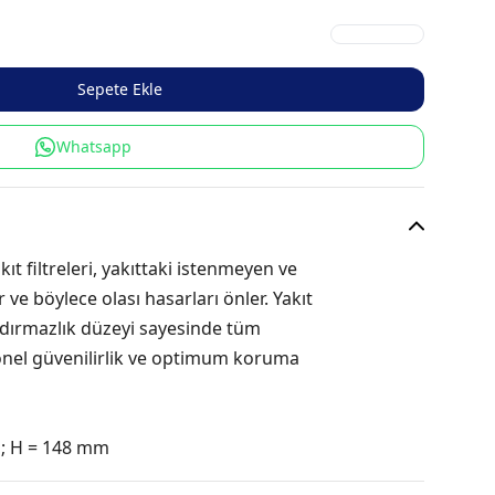
Sepete Ekle
Whatsapp
t filtreleri, yakıttaki istenmeyen ve
er ve böylece olası hasarları önler. Yakıt
ızdırmazlık düzeyi sayesinde tüm
onel güvenilirlik ve optimum koruma
m; H = 148 mm