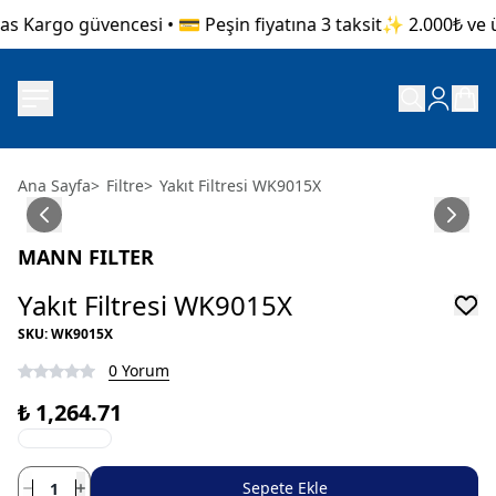
s Kargo güvencesi • 💳 Peşin fiyatına 3 taksit
✨ 2.000₺ ve üz
Ana Sayfa
>
Filtre
>
Yakıt Filtresi WK9015X
MANN FILTER
Yakıt Filtresi WK9015X
SKU
:
WK9015X
0 Yorum
₺ 1,264.71
Sepete Ekle