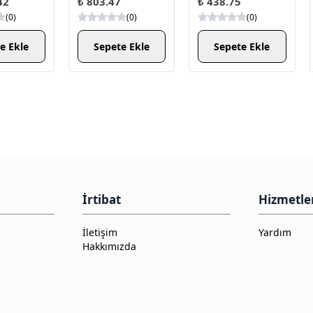
42
₺ 803.47
₺ 438.75
(
0
)
(
0
)
(
0
)
e Ekle
Sepete Ekle
Sepete Ekle
İrtibat
Hizmetle
İletişim
Yardım
Hakkımızda