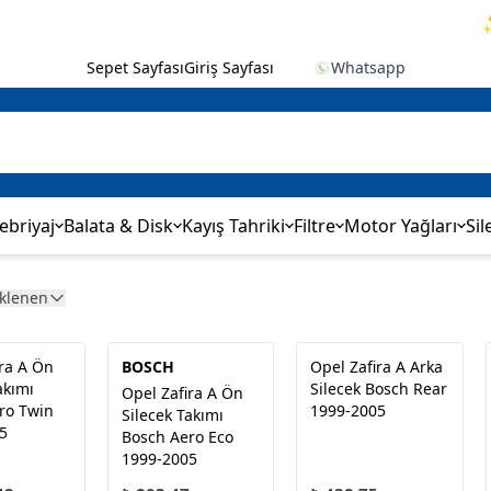
✨ 2
Sepet Sayfası
Giriş Sayfası
Whatsapp
ebriyaj
Balata & Disk
Kayış Tahriki
Filtre
Motor Yağları
Sil
Eklenen
ira A Ön
BOSCH
Opel Zafira A Arka
akımı
Silecek Bosch Rear
Opel Zafira A Ön
ro Twin
1999-2005
Silecek Takımı
5
Bosch Aero Eco
1999-2005