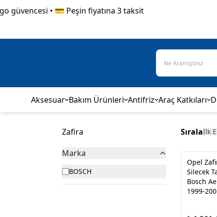
güvencesi • 💳 Peşin fiyatına 3 taksit
Aksesuar
Bakım Ürünleri
Antifriz
Araç Katkıları
D
Zafira
Sırala
İlk 
Marka
Opel Zaf
BOSCH
Silecek T
Bosch Ae
1999-200