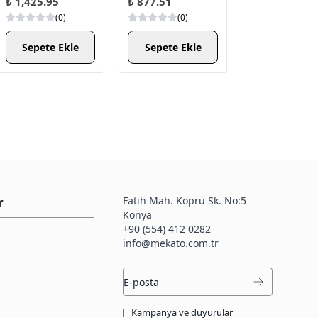
₺ 1,425.95
₺ 877.51
(
0
)
(
0
)
Sepete Ekle
Sepete Ekle
Fatih Mah. Köprü Sk. No:5
r
Konya
+90 (554) 412 0282
info@mekato.com.tr
Kampanya ve duyurular