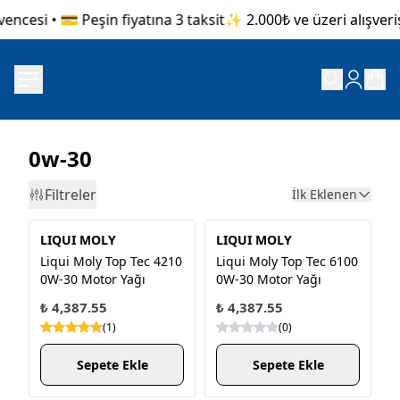
cesi • 💳 Peşin fiyatına 3 taksit
✨ 2.000₺ ve üzeri alışveriş
0w-30
Filtreler
İlk Eklenen
LIQUI MOLY
LIQUI MOLY
Liqui Moly Top Tec 4210
Liqui Moly Top Tec 6100
0W-30 Motor Yağı
0W-30 Motor Yağı
₺ 4,387.55
₺ 4,387.55
(
1
)
(
0
)
Sepete Ekle
Sepete Ekle