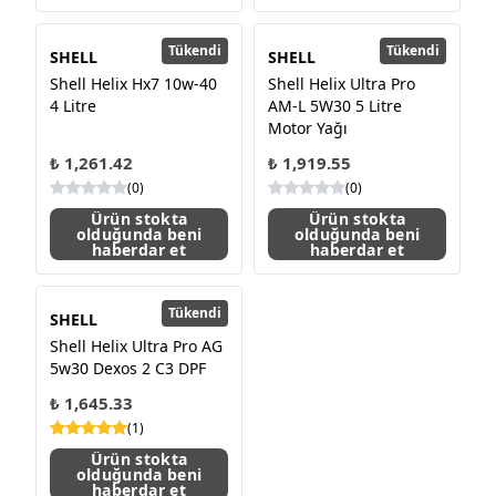
Tükendi
Tükendi
SHELL
SHELL
Shell Helix Hx7 10w-40
Shell Helix Ultra Pro
4 Litre
AM-L 5W30 5 Litre
Motor Yağı
₺ 1,261.42
₺ 1,919.55
(
0
)
(
0
)
Ürün stokta
Ürün stokta
olduğunda beni
olduğunda beni
haberdar et
haberdar et
Tükendi
SHELL
Shell Helix Ultra Pro AG
5w30 Dexos 2 C3 DPF
₺ 1,645.33
(
1
)
Ürün stokta
olduğunda beni
haberdar et