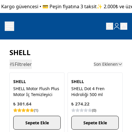
Kargo güvencesi • 💳 Peşin fiyatına 3 taksit
✨ 2.000₺ ve üzeri
SHELL
Filtreler
Son Eklenen
SHELL
SHELL
SHELL Motor Flush Plus
SHELL Dot 4 Fren
Motor İç Temizleyici
Hidroliği 500 ml
₺ 301.64
₺ 274.22
(
1
)
(
0
)
Sepete Ekle
Sepete Ekle