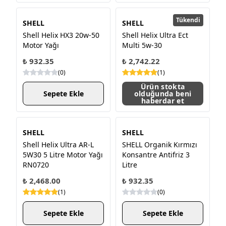
Tükendi
SHELL
SHELL
Shell Helix HX3 20w-50
Shell Helix Ultra Ect
Motor Yağı
Multi 5w-30
₺ 932.35
₺ 2,742.22
(
0
)
(
1
)
Ürün stokta
Sepete Ekle
olduğunda beni
haberdar et
SHELL
SHELL
Shell Helix Ultra AR-L
SHELL Organik Kırmızı
5W30 5 Litre Motor Yağı
Konsantre Antifriz 3
RN0720
Litre
₺ 2,468.00
₺ 932.35
(
1
)
(
0
)
Sepete Ekle
Sepete Ekle