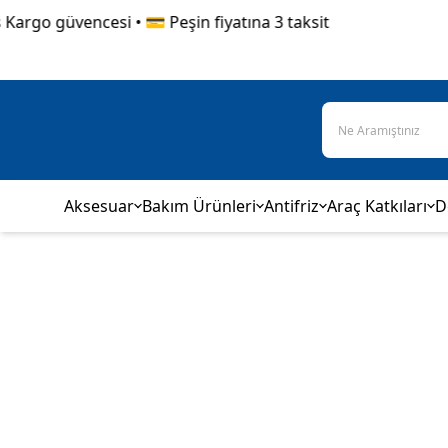
argo güvencesi • 💳 Peşin fiyatına 3 taksit
Aksesuar
Bakım Ürünleri
Antifriz
Araç Katkıları
D