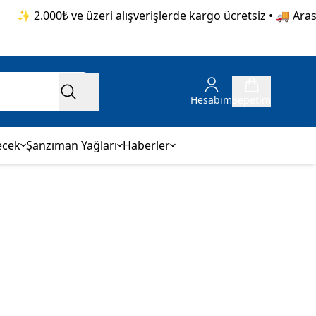
✨ 2.000₺ ve üzeri alışverişlerde kargo ücretsiz • 🚚 Aras K
Hesabım
Sepetim
ecek
Şanzıman Yağları
Haberler