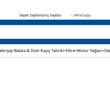
Sepet Sayfası
Giriş Sayfası
Whatsapp
ebriyaj
Balata & Disk
Kayış Tahriki
Filtre
Motor Yağları
Sil