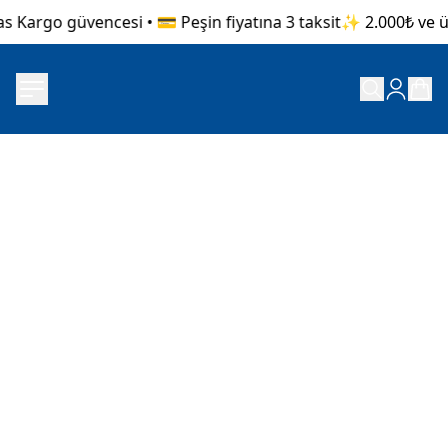
s Kargo güvencesi • 💳 Peşin fiyatına 3 taksit
✨ 2.000₺ ve üze