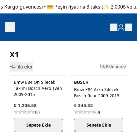
 Kargo güvencesi • 💳 Peşin fiyatına 3 taksit
✨ 2.000₺ ve üze
X1
Filtreler
İlk Eklenen
Bmw E84 Ön Silecek
BOSCH
Takımı Bosch Aero Twin
Bmw E84 Arka Silecek
2009-2015
Bosch Rear 2009-2015
₺ 1,206.58
₺ 345.52
(
0
)
(
0
)
Sepete Ekle
Sepete Ekle