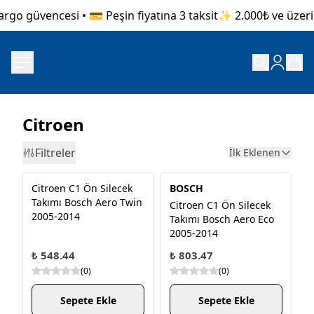
go güvencesi • 💳 Peşin fiyatına 3 taksit
✨ 2.000₺ ve üzeri al
Citroen
Filtreler
İlk Eklenen
Citroen C1 Ön Silecek
BOSCH
Takımı Bosch Aero Twin
Citroen C1 Ön Silecek
2005-2014
Takımı Bosch Aero Eco
2005-2014
₺ 548.44
₺ 803.47
(
0
)
(
0
)
Sepete Ekle
Sepete Ekle